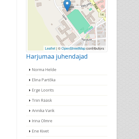
Leaflet
| ©
OpenStreetMap
contributors
Harjumaa juhendajad
Norma Helde
Elina Partõka
Erge Loorits
Triin Rääsk
Annika Varik
Irina Olmre
Ene Kivet