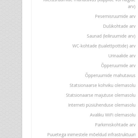
arv)
Pesemisruumide arv
Dušikohtade arv
Saunad (leiliruumide arv)
WC-kohtade (tualettpottide) arv
Urinaalide arv
Õpperuumide arv
Õpperuumide mahutavus
Statsionaarse kohviku olemasolu
Statsionaarse majutuse olemasolu
Interneti püsiühenduse olemasolu
Avaliku WiFi olemasolu
Parkimiskohtade arv
Puuetega inimestele mõeldud infrastruktuuri