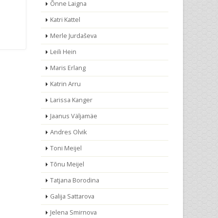
Õnne Laigna
Katri Kattel
Merle Jurdaševa
Leili Hein
Maris Erlang
Katrin Arru
Larissa Kanger
Jaanus Väljamäe
Andres Olvik
Toni Meijel
Tõnu Meijel
Tatjana Borodina
Galija Sattarova
Jelena Smirnova