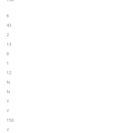
6
43
2
13
0
1
12
N
N
Y
Y
150
Y