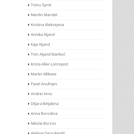
Triinu Spriit
Merilin Mandel
Kristina Aleksejeva
Annika Aljand
Kaja Aljand
Triin Aljand Mankoč
Krista Aller-Lönnqvist
Martin Allikvee
Pavel Anufrijev
Andrei Arno
Diljara Beljakina
Anna Borodina
Nikolai Borzov
Aleksei Desjukevitš