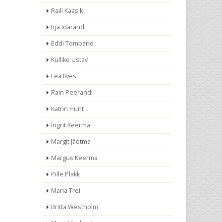
Raili Kaasik
Irja Idarand
Eddi Tomband
Küllike Ustav
Lea Ilves
Rain Peerandi
Katrin Hunt
Ingrit Keerma
Margit Jäetma
Margus Keerma
Pille Plakk
Maria Trei
Britta Westholm