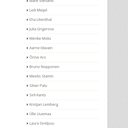
Mare Vierland
Leili Meijel
Eha Lilienthal
Julia Grigorova
Merike Moks
Aarne Idavain
Õnne Aro
Bruno Nopponen
Meelis Stamm
Silver Palu
Sirli Kants
Kristjan Lemberg
Ülle Uuemaa
Laura Sirelpuu