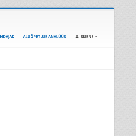
ENDAJAD
ALGÕPETUSE ANALÜÜS
SISENE