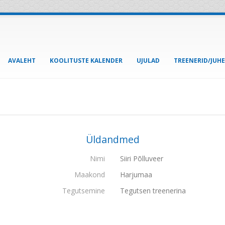
AVALEHT
KOOLITUSTE KALENDER
UJULAD
TREENERID/JUH
Üldandmed
Nimi
Siiri Põlluveer
Maakond
Harjumaa
Tegutsemine
Tegutsen treenerina