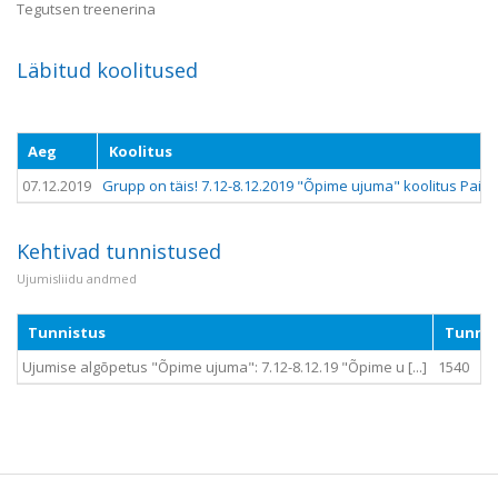
Tegutsen treenerina
Läbitud koolitused
Aeg
Koolitus
07.12.2019
Grupp on täis! 7.12-8.12.2019 "Õpime ujuma" koolitus Paide
Kehtivad tunnistused
Ujumisliidu andmed
Tunnistus
Tunnis
Ujumise algõpetus "Õpime ujuma": 7.12-8.12.19 "Õpime u [...]
1540