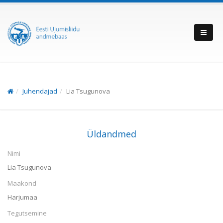
Juhendajad
Lia Tsugunova
Üldandmed
Nimi
Lia Tsugunova
Maakond
Harjumaa
Tegutsemine