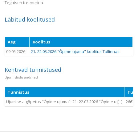
Tegutsen treenerina
Läbitud koolitused
Aeg
Koolitus
09.05.2026
21.-22.03.2026 "Õpime ujuma" koolitus Tallinnas
Kehtivad tunnistused
Ujumisliidu andmed
Tunnistus
Tunn
Ujumise algõpetus "Õpime ujuma": 21.-22.03.2026 "Õpime u [...]
2663