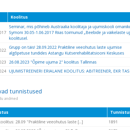
Koolitus
Seminar, mis põhineb Austraalia koolitaja ja ujumiskooli omanik
017
Symoni 30.05-1.06.2017 Riias toimunud „Beebide ja väikelaste u
koolitusel.
Grupp on täis! 28.09.2022 Praktiline veeohutus laste ujumise
022
algõpetuse tundides Astangu Kutserehabilitatsiooni Keskuses
023
26.08.2023 "Õpime ujuma 2" koolitus Tallinnas
024
UJUMISTREENERI ERIALANE KOOLITUS: ABITREENER, EKR TAS
vad tunnistused
idu andmed
stus
Tunnistu
olitus: 28.09 "Praktiline veeohutus laste [...]
1891