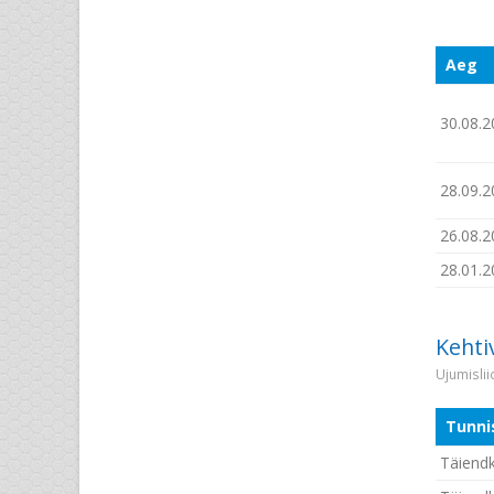
Aeg
30.08.2
28.09.2
26.08.2
28.01.2
Kehti
Ujumisli
Tunni
Täiendko