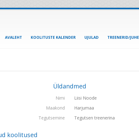
AVALEHT
KOOLITUSTE KALENDER
UJULAD
TREENERID/JUH
Üldandmed
Nimi
Liisi Noode
Maakond
Harjumaa
Tegutsemine
Tegutsen treenerina
ud koolitused