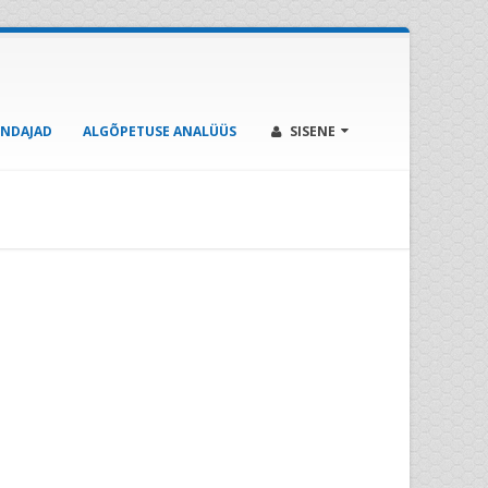
ENDAJAD
ALGÕPETUSE ANALÜÜS
SISENE