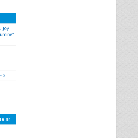
u Joy
jumine“
E 3
se nr