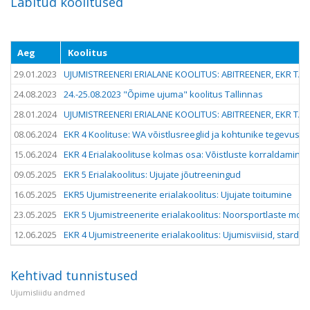
Läbitud koolitused
Aeg
Koolitus
29.01.2023
UJUMISTREENERI ERIALANE KOOLITUS: ABITREENER, EKR TAS
24.08.2023
24.-25.08.2023 "Õpime ujuma" koolitus Tallinnas
28.01.2024
UJUMISTREENERI ERIALANE KOOLITUS: ABITREENER, EKR TAS
08.06.2024
EKR 4 Koolituse: WA võistlusreeglid ja kohtunike tegevus p
15.06.2024
EKR 4 Erialakoolituse kolmas osa: Võistluste korraldamine,
09.05.2025
EKR 5 Erialakoolitus: Ujujate jõutreeningud
16.05.2025
EKR5 Ujumistreenerite erialakoolitus: Ujujate toitumine
23.05.2025
EKR 5 Ujumistreenerite erialakoolitus: Noorsportlaste moti
12.06.2025
EKR 4 Ujumistreenerite erialakoolitus: Ujumisviisid, stardid
Kehtivad tunnistused
Ujumisliidu andmed