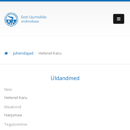
Juhendajad
Helenel Karu
Üldandmed
Nimi
Helenel Karu
Maakond
Harjumaa
Tegutsemine