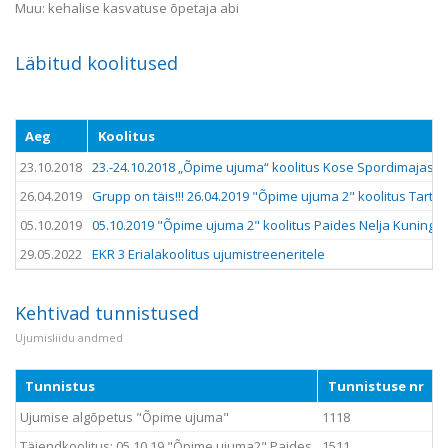
Muu: kehalise kasvatuse õpetaja abi
Läbitud koolitused
Aeg
Koolitus
23.10.2018
23.-24.10.2018 „Õpime ujuma“ koolitus Kose Spordimajas H
26.04.2019
Grupp on täis!!! 26.04.2019 "Õpime ujuma 2" koolitus Tartus 
05.10.2019
05.10.2019 "Õpime ujuma 2" koolitus Paides Nelja Kuninga 
29.05.2022
EKR 3 Erialakoolitus ujumistreeneritele
Kehtivad tunnistused
Ujumisliidu andmed
Tunnistus
Tunnistuse nr
Ujumise algõpetus "Õpime ujuma"
1118
Täiendkoolitus: 05.10.19 "Õpime ujuma2" Paides
1511