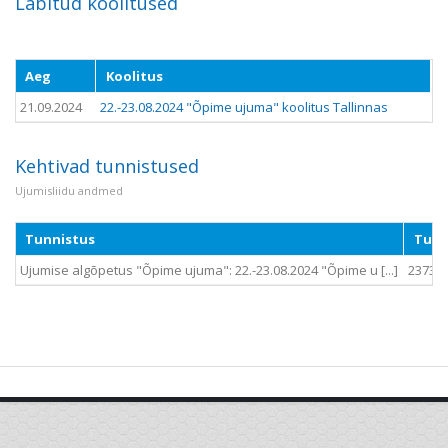
Läbitud koolitused
Aeg
Koolitus
21.09.2024
22.-23.08.2024 "Õpime ujuma" koolitus Tallinnas
Kehtivad tunnistused
Ujumisliidu andmed
Tunnistus
Tunn
Ujumise algõpetus "Õpime ujuma": 22.-23.08.2024 "Õpime u [...]
2373