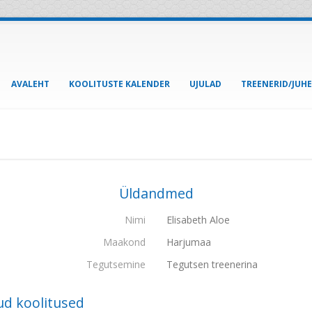
AVALEHT
KOOLITUSTE KALENDER
UJULAD
TREENERID/JUH
Üldandmed
Nimi
Elisabeth Aloe
Maakond
Harjumaa
Tegutsemine
Tegutsen treenerina
ud koolitused