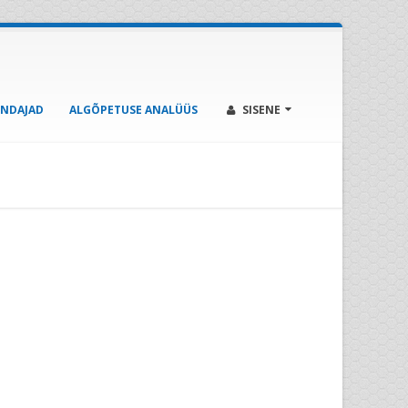
ENDAJAD
ALGÕPETUSE ANALÜÜS
SISENE