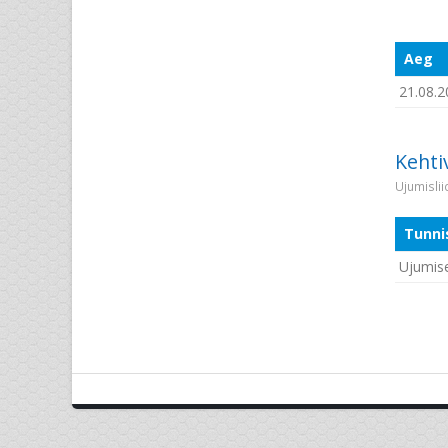
Aeg
21.08.2
Kehti
Ujumisli
Tunni
Ujumise