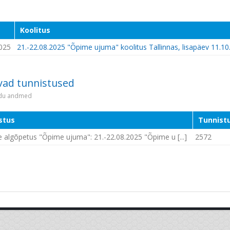
Koolitus
025
21.-22.08.2025 "Õpime ujuma" koolitus Tallinnas, lisapäev 11.10
vad tunnistused
idu andmed
stus
Tunnistu
 algõpetus "Õpime ujuma": 21.-22.08.2025 "Õpime u [...]
2572