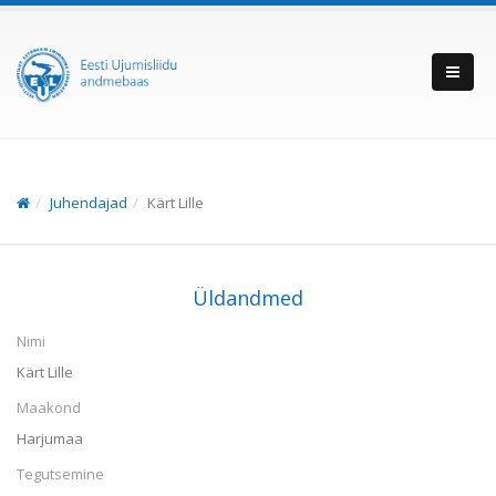
Juhendajad
Kärt Lille
Üldandmed
Nimi
Kärt Lille
Maakond
Harjumaa
Tegutsemine