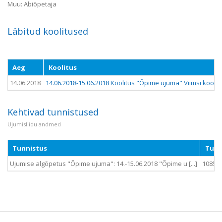
Muu: Abiõpetaja
Läbitud koolitused
Aeg
Koolitus
14.06.2018
14.06.2018-15.06.2018 Koolitus "Õpime ujuma" Viimsi koolis
Kehtivad tunnistused
Ujumisliidu andmed
Tunnistus
Tunn
Ujumise algõpetus "Õpime ujuma": 14.-15.06.2018 "Õpime u [...]
1085