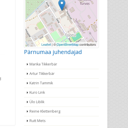
Leaflet
| ©
OpenStreetMap
contributors
Pärnumaa juhendajad
Marika Tikkerbär
Artur Tikkerbär
d
Katrin Tammik
Kuro Link
Ülo Liblik
Reine Klettenberg
Rutt Mets