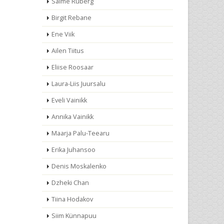
Salme Ruberg
Birgit Rebane
Ene Viik
Ailen Tiitus
Eliise Roosaar
Laura-Liis Juursalu
Eveli Vainikk
Annika Vainikk
Maarja Palu-Teearu
Erika Juhansoo
Denis Moskalenko
Dzheki Chan
Tiina Hodakov
Siim Künnapuu