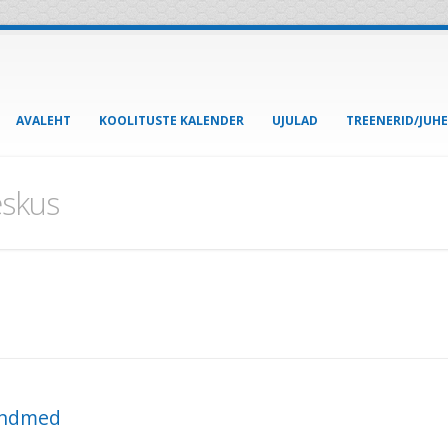
AVALEHT
KOOLITUSTE KALENDER
UJULAD
TREENERID/JUH
eskus
andmed