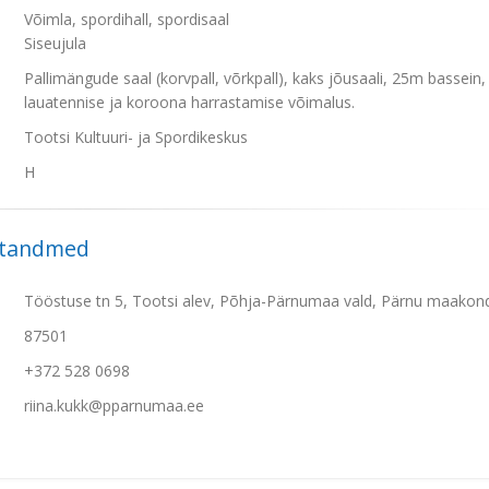
Võimla, spordihall, spordisaal
Siseujula
Pallimängude saal (korvpall, võrkpall), kaks jõusaali, 25m bassein,
lauatennise ja koroona harrastamise võimalus.
Tootsi Kultuuri- ja Spordikeskus
H
ktandmed
Tööstuse tn 5, Tootsi alev, Põhja-Pärnumaa vald, Pärnu maakon
87501
+372 528 0698
riina.kukk@pparnumaa.ee