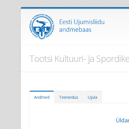
Tootsi Kultuuri- ja Spordik
Andmed
Teenindus
Ujula
Üld