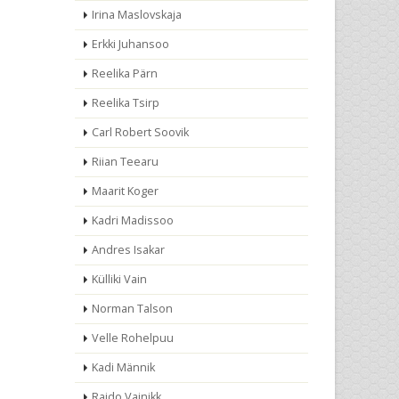
Irina Maslovskaja
Erkki Juhansoo
Reelika Pärn
Reelika Tsirp
Carl Robert Soovik
Riian Teearu
Maarit Koger
Kadri Madissoo
Andres Isakar
Külliki Vain
Norman Talson
Velle Rohelpuu
Kadi Männik
Raido Vainikk