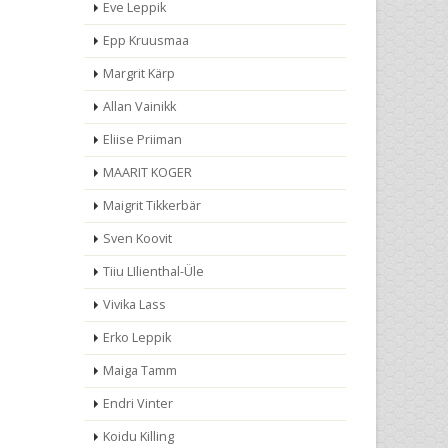
Eve Leppik
Epp Kruusmaa
Margrit Kärp
Allan Vainikk
Eliise Priiman
MAARIT KOGER
Maigrit Tikkerbär
Sven Koovit
Tiiu LIlienthal-Üle
Vivika Lass
Erko Leppik
Maiga Tamm
Endri Vinter
Koidu Killing