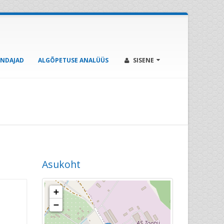
ENDAJAD
ALGÕPETUSE ANALÜÜS
SISENE
Asukoht
+
−