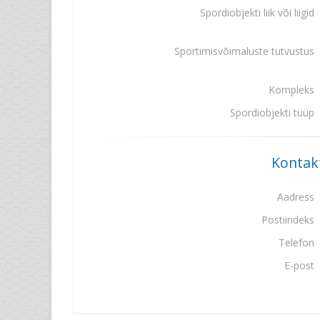
Spordiobjekti liik või liigid
Sportimisvõimaluste tutvustus
Kompleks
Spordiobjekti tüüp
Konta
Aadress
Postiindeks
Telefon
E-post