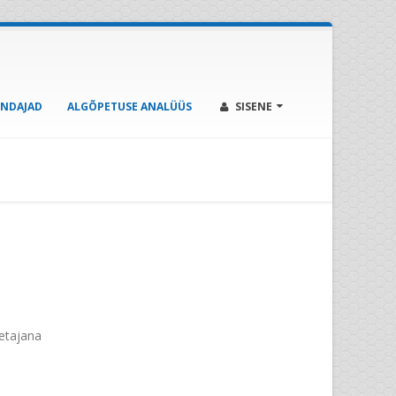
ENDAJAD
ALGÕPETUSE ANALÜÜS
SISENE
etajana