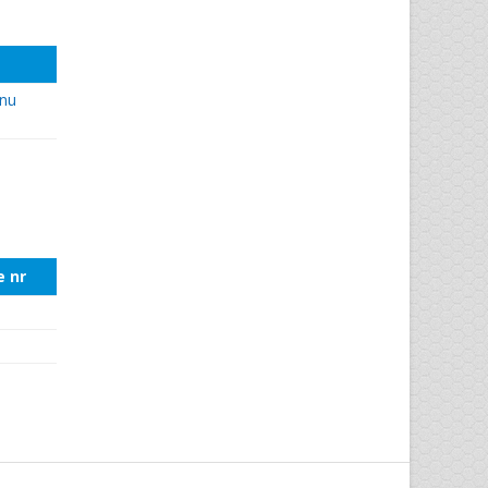
rnu
e nr