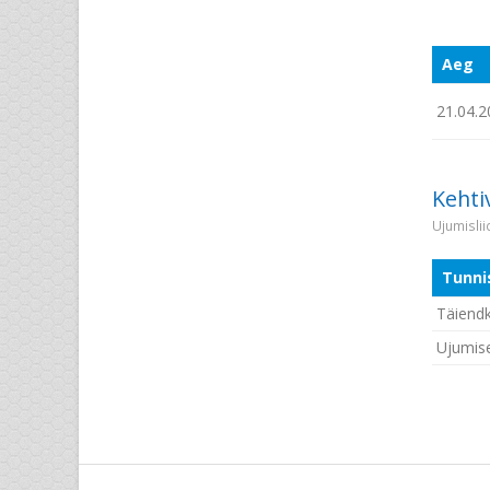
Aeg
21.04.2
Kehti
Ujumisli
Tunni
Täiendk
Ujumis