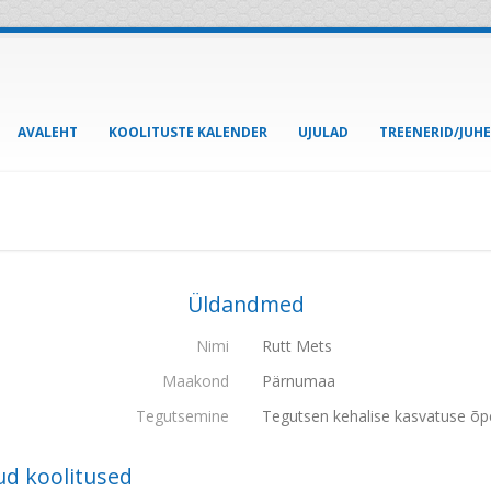
AVALEHT
KOOLITUSTE KALENDER
UJULAD
TREENERID/JUH
Üldandmed
Nimi
Rutt Mets
Maakond
Pärnumaa
Tegutsemine
Tegutsen kehalise kasvatuse õp
ud koolitused