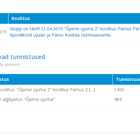
Koolitus
Grupp on täis!!! 21.04.2019 "Õpime ujuma 2" koolitus Pärnus Pä
019
Spordikooli ujulas ja Pärnu Koidula Gümnaasiumis
vad tunnistused
idu andmed
stus
Tunnistus
oolitus: "Õpime ujuma 2" koolitus Pärnus 2 [...]
1300
e algõpetus "Õpime ujuma"
484