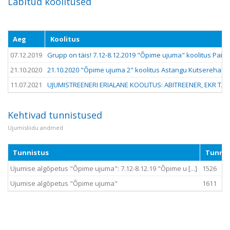
Läbitud koolitused
Aeg
Koolitus
07.12.2019
Grupp on täis! 7.12-8.12.2019 "Õpime ujuma" koolitus Paide
21.10.2020
21.10.2020 "Õpime ujuma 2" koolitus Astangu Kutserehabili
11.07.2021
UJUMISTREENERI ERIALANE KOOLITUS: ABITREENER, EKR TAS
Kehtivad tunnistused
Ujumisliidu andmed
Tunnistus
Tunnis
Ujumise algõpetus "Õpime ujuma": 7.12-8.12.19 "Õpime u [...]
1526
Ujumise algõpetus "Õpime ujuma"
1611