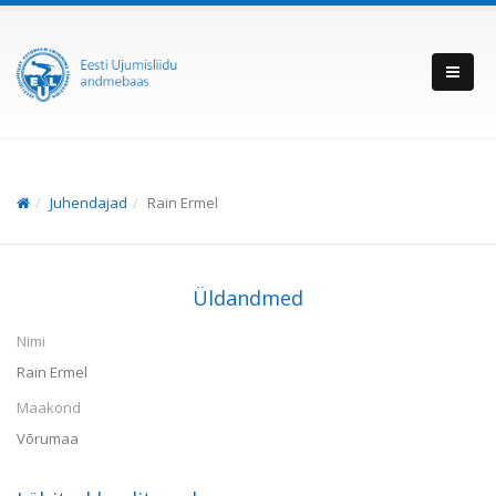
Juhendajad
Rain Ermel
Üldandmed
Nimi
Rain Ermel
Maakond
Võrumaa