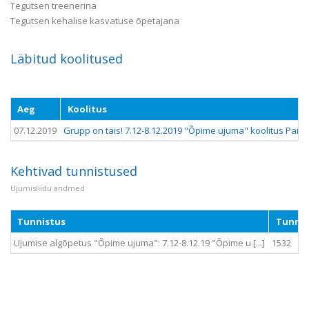
Tegutsen treenerina
Tegutsen kehalise kasvatuse õpetajana
Läbitud koolitused
Aeg
Koolitus
07.12.2019
Grupp on täis! 7.12-8.12.2019 "Õpime ujuma" koolitus Paide
Kehtivad tunnistused
Ujumisliidu andmed
Tunnistus
Tunnis
Ujumise algõpetus "Õpime ujuma": 7.12-8.12.19 "Õpime u [...]
1532