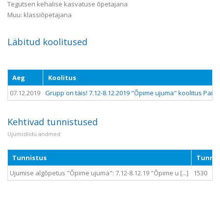
Tegutsen kehalise kasvatuse õpetajana
Muu: klassiõpetajana
Läbitud koolitused
Aeg
Koolitus
07.12.2019
Grupp on täis! 7.12-8.12.2019 "Õpime ujuma" koolitus Paide
Kehtivad tunnistused
Ujumisliidu andmed
Tunnistus
Tunnis
Ujumise algõpetus "Õpime ujuma": 7.12-8.12.19 "Õpime u [...]
1530