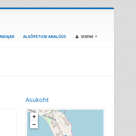
ENDAJAD
ALGÕPETUSE ANALÜÜS
SISENE
Asukoht
+
−