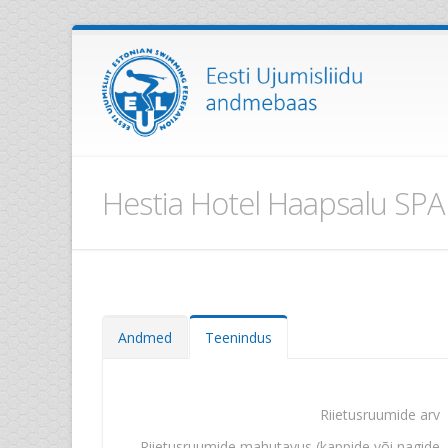
Hestia Hotel Haapsalu SPA
Andmed
Teenindus
Riietusruumide arv
Riietusruumide mahutavus (kappide või nagide