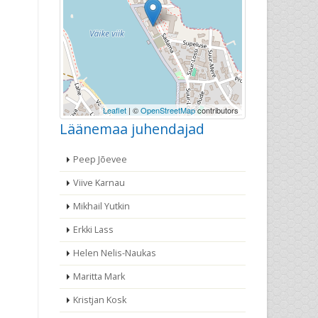
Leaflet
| ©
OpenStreetMap
contributors
Läänemaa juhendajad
Peep Jõevee
Viive Karnau
Mikhail Yutkin
Erkki Lass
Helen Nelis-Naukas
Maritta Mark
Kristjan Kosk