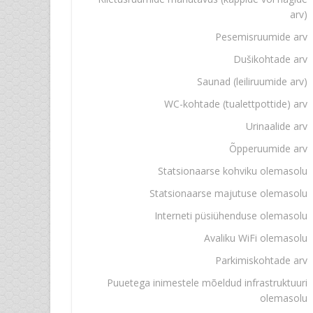
arv)
Pesemisruumide arv
Dušikohtade arv
Saunad (leiliruumide arv)
WC-kohtade (tualettpottide) arv
Urinaalide arv
Õpperuumide arv
Statsionaarse kohviku olemasolu
Statsionaarse majutuse olemasolu
Interneti püsiühenduse olemasolu
Avaliku WiFi olemasolu
Parkimiskohtade arv
Puuetega inimestele mõeldud infrastruktuuri
olemasolu