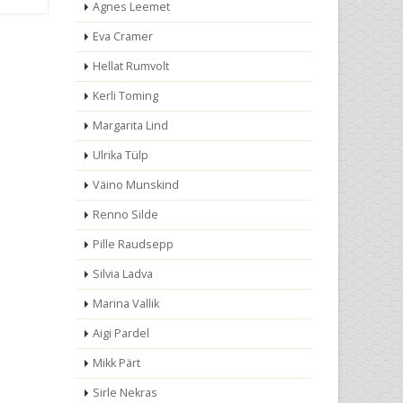
Agnes Leemet
Eva Cramer
Hellat Rumvolt
Kerli Toming
Margarita Lind
Ulrika Tülp
Väino Munskind
Renno Silde
Pille Raudsepp
Silvia Ladva
Marina Vallik
Aigi Pardel
Mikk Pärt
Sirle Nekras