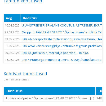
Läbitud koolitused
Aeg
Koolitus
16.01.2025
UJUMISTREENERI ERIALANE KOOLITUS: ABITREENER, EKR TAS
29.03.2025
Grupp on täis! 27.-28.02.2025 "Õpime ujuma" koolitus Talli
03.05.2026
EKR 4 Noorsportlaste motivatsiooni ja vaimse heaolu toetam
30.05.2026
EKR 4 WA võistlusreeglid ja kohtunike tegevus praktikas – 1
05.06.2026
EKR 4 Ujumisviisid, stardid ja pöörded – 16 ak/t.
16.06.2026
EKR 4 Puuetega inimeste ujumine. Sissejuhatus lastetreeni
Kehtivad tunnistused
Ujumisliidu andmed
Tunnistus
Tunn
Ujumise algõpetus "Õpime ujuma": 27.-28.02.2025 "Õpime u [...]
2488