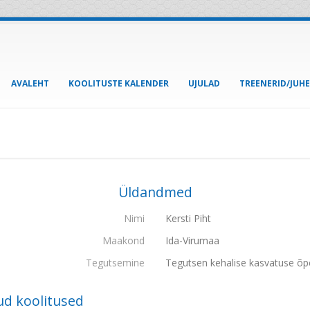
AVALEHT
KOOLITUSTE KALENDER
UJULAD
TREENERID/JUH
Üldandmed
Nimi
Kersti Piht
Maakond
Ida-Virumaa
Tegutsemine
Tegutsen kehalise kasvatuse õp
ud koolitused