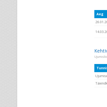
Aeg
26.01.2
14.03.2
Kehti
Ujumisli
Tunni
Ujumise
Täiendko