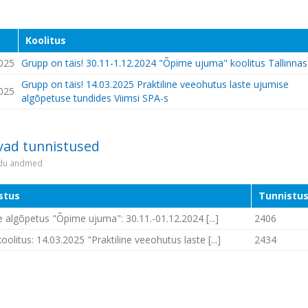
Koolitus
025
Grupp on täis! 30.11-1.12.2024 "Õpime ujuma" koolitus Tallinnas
Grupp on täis! 14.03.2025 Praktiline veeohutus laste ujumise
025
algõpetuse tundides Viimsi SPA-s
vad tunnistused
idu andmed
stus
Tunnistus
 algõpetus "Õpime ujuma": 30.11.-01.12.2024 [...]
2406
olitus: 14.03.2025 "Praktiline veeohutus laste [...]
2434