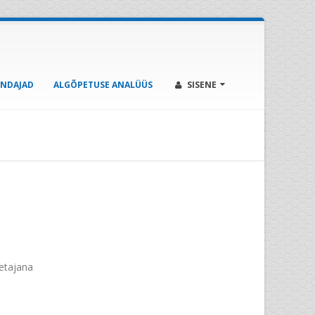
ENDAJAD
ALGÕPETUSE ANALÜÜS
SISENE
etajana