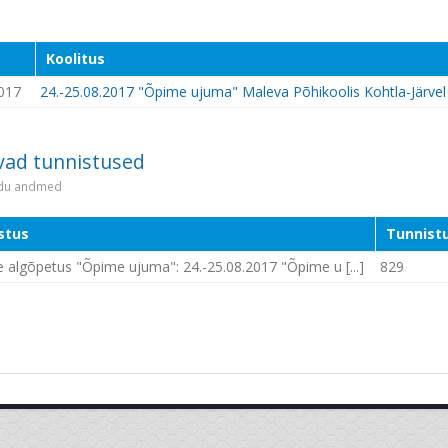
Koolitus
017
24.-25.08.2017 "Õpime ujuma" Maleva Põhikoolis Kohtla-Järvel
vad tunnistused
idu andmed
stus
Tunnistu
 algõpetus "Õpime ujuma": 24.-25.08.2017 "Õpime u [...]
829