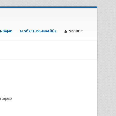
ENDAJAD
ALGÕPETUSE ANALÜÜS
SISENE
etajana