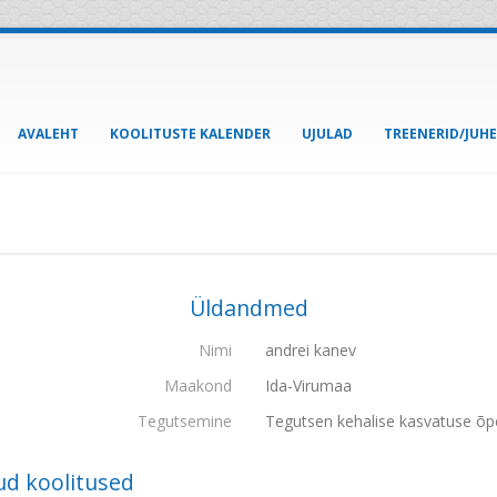
AVALEHT
KOOLITUSTE KALENDER
UJULAD
TREENERID/JUH
Üldandmed
Nimi
andrei kanev
Maakond
Ida-Virumaa
Tegutsemine
Tegutsen kehalise kasvatuse õp
ud koolitused