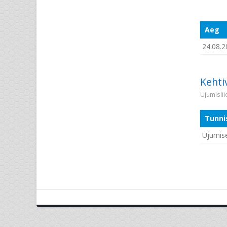
Aeg
24.08.2
Kehti
Ujumisli
Tunni
Ujumise