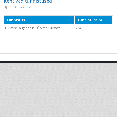
Kehtivad tunnistused
Ujumisliidu andmed
Tunnistus
Tunnistuse nr
Ujumise algõpetus "Õpime ujuma"
214