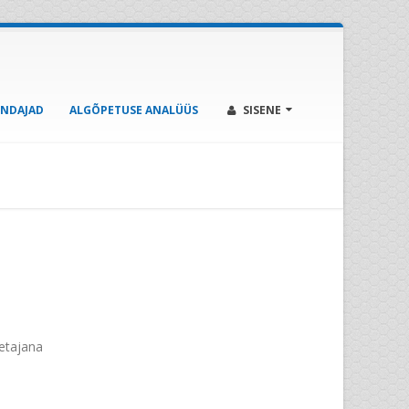
ENDAJAD
ALGÕPETUSE ANALÜÜS
SISENE
etajana