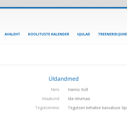
AVALEHT
KOOLITUSTE KALENDER
UJULAD
TREENERID/JUH
Üldandmed
Nimi
Hanno Koll
Maakond
Ida-Virumaa
Tegutsemine
Tegutsen kehalise kasvatuse õp