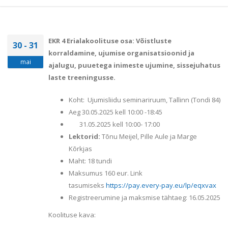
EKR 4 Erialakoolituse osa: Võistluste
30 - 31
korraldamine, ujumise organisatsioonid ja
mai
ajalugu, puuetega inimeste ujumine, sissejuhatus
laste treeningusse.
Koht: Ujumisliidu seminariruum, Tallinn (Tondi 84)
Aeg 30.05.2025 kell 10:00 -18:45
31.05.2025 kell 10:00- 17:00
Lektorid:
Tõnu Meijel, Pille Aule ja Marge
Kõrkjas
Maht: 18 tundi
Maksumus 160 eur. Link
tasumiseks
https://pay.every-pay.eu/lp/eqxvax
Registreerumine ja maksmise tähtaeg: 16.05.2025
Koolituse kava: