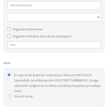
Tegutsen treenerina
Tegutsen kehalise kasvatuse õpetajana
Arve
Ei vaja arvet (kannan osalustasu 160 eurot MTÜ Eesti
Ujumisliidu arveldusarvele EE507700771008840232. Lisage
ülekande selgitusse: koolitus, koolituse kuupäev ja osaleja
nimi)
Soovin arvet